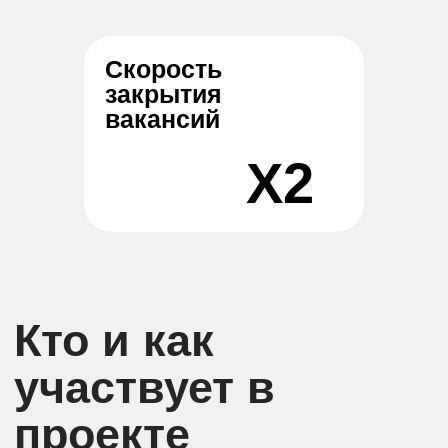
Партнёры
Приводят трафик на сайт-анкету:
если лид подходит рекламодателю,
партнёр получает фиксированную
выплату
Рекламодатель (Вы)
Получает результат: количество
кандидатов, необходимый состав
персональных данных, оплата за
подтверждённые лиды