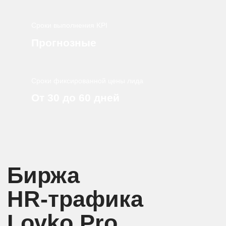
От 30 до 60 дней
Биржа
HR-трафика
Lovko.Pro
Каждый рубль оцифрован: бюджет расходуется,
когда кандидат проверен на соответствие
вакансии — и принят вами как релевантный
01
Партнёры ведут потоки
трафика в воронку