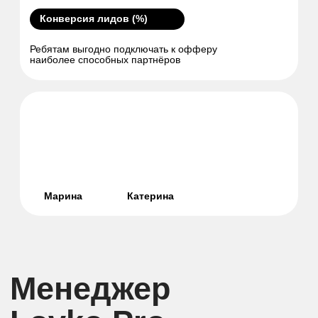
Закрывает потребности всех HR-команд
с гарантией выполнения планов и сроков
Кандидаты, прошедшие отбор
5000+ / мес
Бюджет проекта
От 2 млн ₽
Сроки выполнения KPI
Фиксированные
Сроки фиксированной цены лида
От 2 до 12 месяцев
Открыть