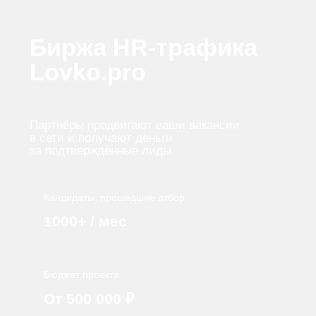
Биржа HR-трафика
Lovko.pro
Партнёры продвигают ваши вакансии
в сети и получают деньги
за подтверждённые лиды
Кандидаты, прошедшие отбор
1000+ / мес
Бюджет проекта
От 500 000 ₽
Сроки выполнения KPI
Прогнозные
Сроки фиксированной цены лида