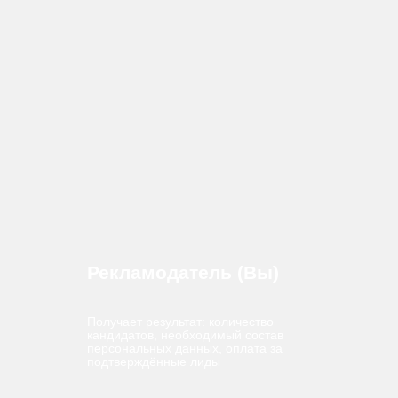
Специалисты
Небольшие
VK Рекламы
агентства
Telegram
Авитологи
каналы
2 000+ авторизованных
специалистов по поиску персонала
в интернете
Самозанятые / ИП, которые прошли строгий
отбор и тест качества трафика