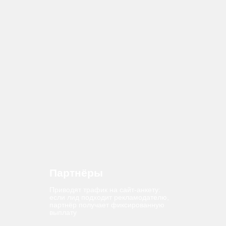
Эмиль
Марлен
Партнёры
Lovko.Pro
Будут выполнять ваши цели
без ФОТ и налогов
Маркетологи
Рекрутеры
на фрилансе
на фрилансе
Специалисты
Владельцы
Яндекс Директ
сайтов