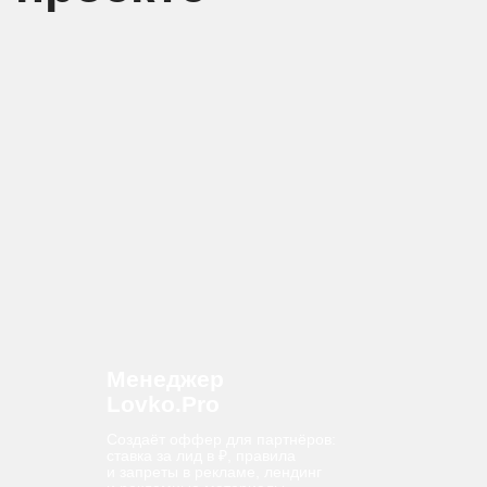
Поддержка
Lovko.Pro
Отслеживают качество
работы партнёров
KPI поддержки
Число лидов
Соответствие ПД
КПД партнёров
Конверсия лидов (%)
Ребятам выгодно подключать к офферу
наиболее способных партнёров