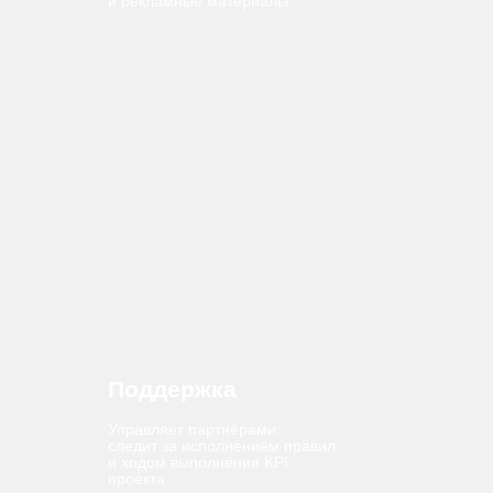
Марина
Катерина
Менеджер
Lovko.Pro
Ваш проводник на всех этапах
работы с Биржей
KPI менеджера
План по лидам
Соответствие ПД
План / факт по гео
Конверсия лидов (%)
Менеджер получает бонус, если кандидаты хорошо
идут по воронке и часто доходят до наёма