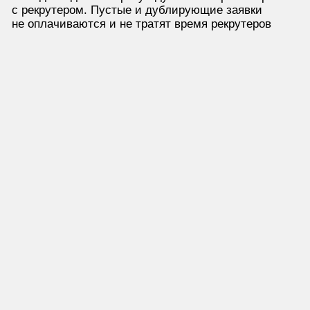
Скорость
закрытия
вакансий
X2
Кто и как